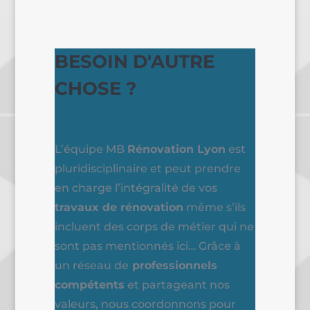
BESOIN D'AUTRE
CHOSE ?
L’équipe MB
Rénovation Lyon
est
pluridisciplinaire et peut prendre
en charge l’intégralité de vos
travaux de rénovation
même s’ils
incluent des corps de métier qui ne
sont pas mentionnés ici… Grâce à
un réseau de
professionnels
compétents
et partageant nos
valeurs, nous coordonnons pour