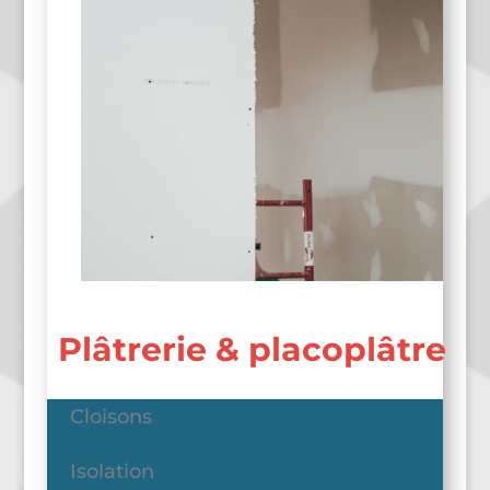
Plâtrerie & placoplâtre
Cloisons
Isolation