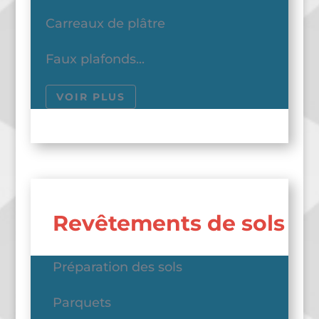
Carreaux de plâtre
Faux plafonds...
VOIR PLUS
Revêtements de sols
Préparation des sols
Parquets