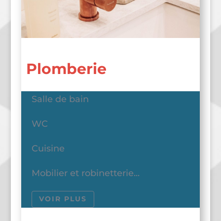
Plomberie
Salle de bain
WC
Cuisine
Mobilier et robinetterie...
VOIR PLUS