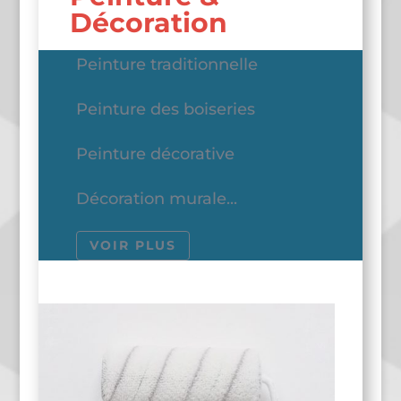
Décoration
Peinture traditionnelle
Peinture des boiseries
Peinture décorative
Décoration murale...
VOIR PLUS