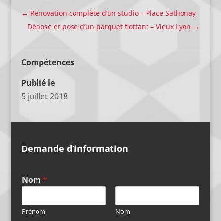
←
Rénovation complète d’un studio – Place Sathonay
Dépose et pose d’un parquet flottant – Vieux Lyon
→
Compétences
Publié le
5 juillet 2018
Demande d’information
Nom
*
Prénom
Nom